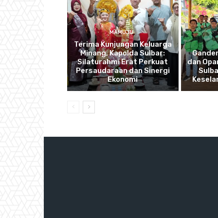
MAMUJU
Terima Kunjungan Keluarga
Minang, Kapolda Sulbar:
Ganden
Silaturahmi Erat Perkuat
dan Opan
Persaudaraan dan Sinergi
Sulba
Ekonomi
Kesela