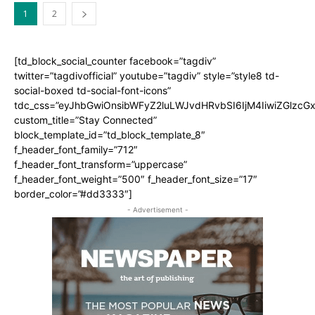
1
2
[td_block_social_counter facebook=”tagdiv”
twitter=”tagdivofficial” youtube=”tagdiv” style=”style8 td-
social-boxed td-social-font-icons”
tdc_css=”eyJhbGwiOnsibWFyZ2luLWJvdHRvbSI6IjM4IiwiZGlz
custom_title=”Stay Connected”
block_template_id=”td_block_template_8″
f_header_font_family=”712″
f_header_font_transform=”uppercase”
f_header_font_weight=”500″ f_header_font_size=”17″
border_color=”#dd3333″]
- Advertisement -