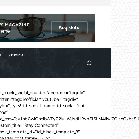
a
Kriminal
d_block_social_counter facebook=”tagdiv”
itter=”tagdivofficial” youtube=”tagdiv”
yle=”style8 td-social-boxed td-social-font-
ons”
dc_css=”eyJhbGwiOnsibWFyZ2luLWJvdHRvbSI6IjM4IiwiZGlzcGxhe
stom_title=”Stay Connected”
ock_template_id=”td_block_template_8″
header_font_family=”712″