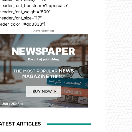
_header_font_transform=”uppercase”
_header_font_weight=”500″
header_font_size=”17″
order_color=”#dd3333″]
- Advertisement -
ATEST ARTICLES