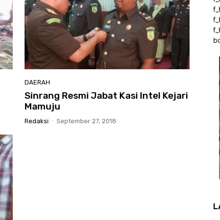
f
f
f_
b
DAERAH
Sinrang Resmi Jabat Kasi Intel Kejari
Mamuju
Redaksi
-
September 27, 2018
L