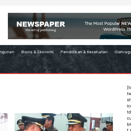
ngunan
Bisnis & Ekonomi
Pendidikan & Kesehatan
Olahrag
[t
tw
st
ic
t
cu
bl
f_