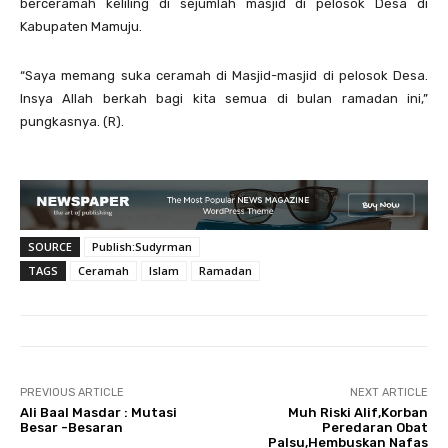
berceramah keliling di sejumlah masjid di pelosok Desa di
Kabupaten Mamuju.
“Saya memang suka ceramah di Masjid-masjid di pelosok Desa.
Insya Allah berkah bagi kita semua di bulan ramadan ini,”
pungkasnya. (R).
SOURCE
Publish:Sudyrman
TAGS
Ceramah
Islam
Ramadan
PREVIOUS ARTICLE
NEXT ARTICLE
Ali Baal Masdar : Mutasi
Muh Riski Alif,Korban
Besar -Besaran
Peredaran Obat
Palsu,Hembuskan Nafas