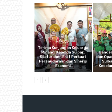
MAMUJU
Terima Kunjungan Keluarga
Minang, Kapolda Sulbar:
Ganden
Silaturahmi Erat Perkuat
dan Opan
Persaudaraan dan Sinergi
Sulba
Ekonomi
Kesela