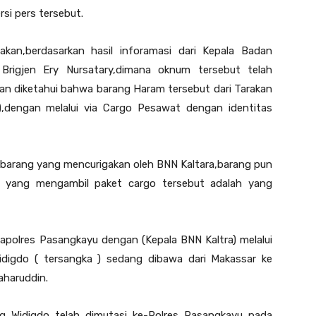
si pers tersebut.
kan,berdasarkan hasil inforamasi dari Kepala Badan
 Brigjen Ery Nursatary,dimana oknum tersebut telah
Dan diketahui bahwa barang Haram tersebut dari Tarakan
),dengan melalui via Cargo Pesawat dengan identitas
n barang yang mencurigakan oleh BNN Kaltara,barang pun
ta yang mengambil paket cargo tersebut adalah yang
 Kapolres Pasangkayu dengan (Kepala BNN Kaltra) melalui
Widigdo ( tersangka ) sedang dibawa dari Makassar ke
aharuddin.
g Widigdo telah dimutasi ke-Polres Pasangkayu pada