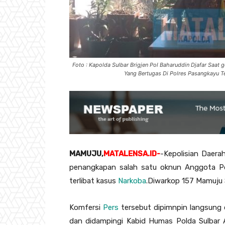
Foto : Kapolda Sulbar Brigjen Pol Baharuddin Djafar Saat
Yang Bertugas Di Polres Pasangkayu Te
MAMUJU,
MATALENSA.ID-
-Kepolisian Daera
penangkapan salah satu oknun Anggota Po
terlibat kasus
Narkoba
.Diwarkop 157 Mamuju 
Komfersi
Pers
tersebut dipimnpin langsung o
dan didampingi Kabid Humas Polda Sulbar 