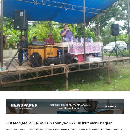
POLMAN,MATALENSA.ID–Sebanyak 18 klub ikut ambil bagian
dalam kegiatan turnamen Marwan Cup yang dihelat di Lapangan