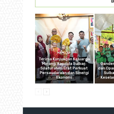
B
MAMUJU
Terima Kunjungan Keluarga
Minang, Kapolda Sulbar:
Ganden
Silaturahmi Erat Perkuat
dan Opan
Persaudaraan dan Sinergi
Sulba
Ekonomi
Kesela