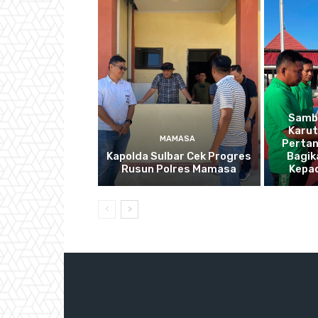
Sambu
Karu
MAMASA
Pertan
Kapolda Sulbar Cek Progres
Bagik
Rusun Polres Mamasa
Kepa