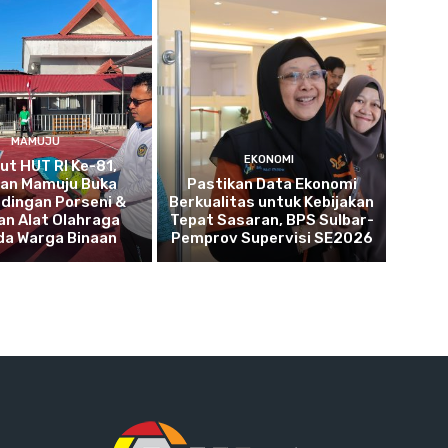
MAMUJU
EKONOMI
t HUT RI Ke-81,
tan Mamuju Buka
Pastikan Data Ekonomi
dingan Porseni &
Berkualitas untuk Kebijakan
an Alat Olahraga
Tepat Sasaran, BPS Sulbar-
da Warga Binaan
Pemprov Supervisi SE2026