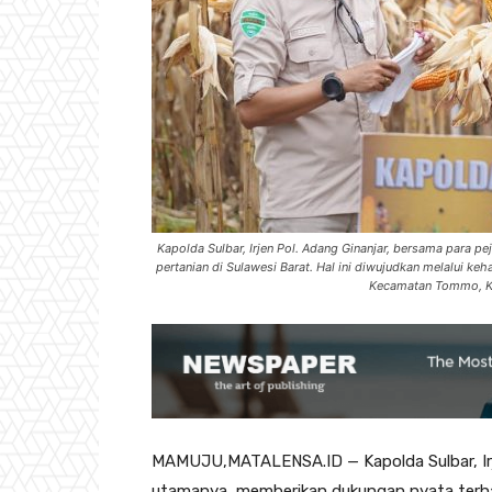
Kapolda Sulbar, Irjen Pol. Adang Ginanjar, bersama para 
pertanian di Sulawesi Barat. Hal ini diwujudkan melalui k
Kecamatan Tommo, Ka
MAMUJU,MATALENSA.ID — Kapolda Sulbar, Irje
utamanya, memberikan dukungan nyata terhad