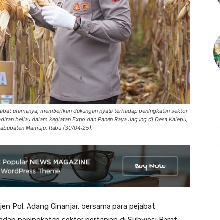
pejabat utamanya, memberikan dukungan nyata terhadap peningkatan sektor
ehadiran beliau dalam kegiatan Expo dan Panen Raya Jagung di Desa Kalepu,
bupaten Mamuju, Rabu (30/04/25).
n Pol. Adang Ginanjar, bersama para pejabat
ap peningkatan sektor pertanian di Sulawesi Barat.