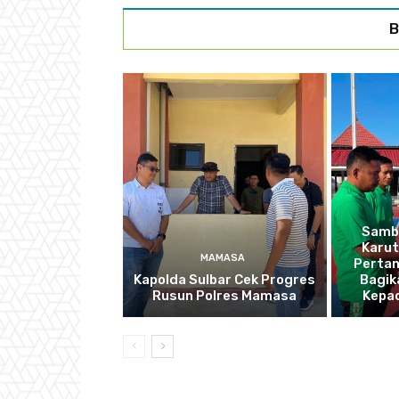
B
Sambu
Karu
MAMASA
Pertan
Kapolda Sulbar Cek Progres
Bagik
Rusun Polres Mamasa
Kepa