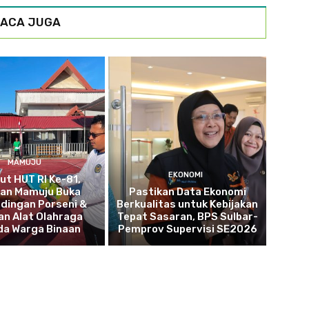
ACA JUGA
MAMUJU
EKONOMI
t HUT RI Ke-81,
tan Mamuju Buka
Pastikan Data Ekonomi
dingan Porseni &
Berkualitas untuk Kebijakan
an Alat Olahraga
Tepat Sasaran, BPS Sulbar-
da Warga Binaan
Pemprov Supervisi SE2026