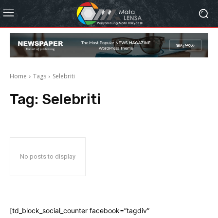
Home
Tags
Selebriti
Tag:
Selebriti
No posts to display
[td_block_social_counter facebook=”tagdiv”