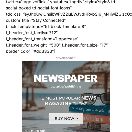
twitter=”tagdivofficial” youtube=”tagdiv” style=”style8 td-
social-boxed td-social-font-icons”
tdc_css=”eyJhbGwiOnsibWFyZ2luLWJvdHRvbSI6IjM4IiwiZGlz
custom_title=”Stay Connected”
block_template_id=”td_block_template_8″
f_header_font_family=”712″
f_header_font_transform=”uppercase”
f_header_font_weight=”500″ f_header_font_size=”17″
border_color=”#dd3333″]
- Advertisement -