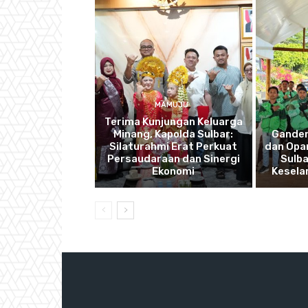
MAMUJU
Terima Kunjungan Keluarga
Minang, Kapolda Sulbar:
Ganden
Silaturahmi Erat Perkuat
dan Opan
Persaudaraan dan Sinergi
Sulba
Ekonomi
Kesela