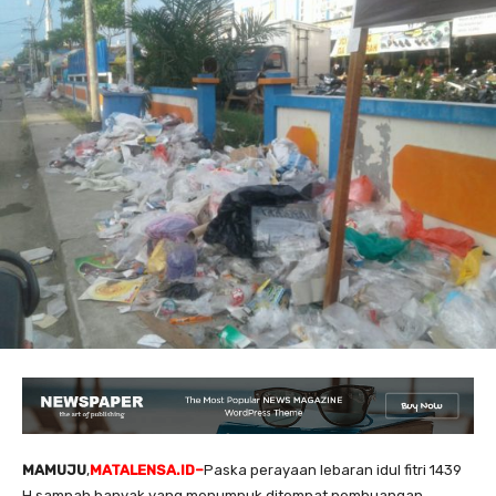
MAMUJU
,
MATALENSA.ID–
Paska perayaan lebaran idul fitri 1439
H,sampah banyak yang menumpuk ditempat pembuangan