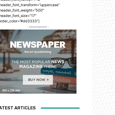
_header_font_transform=”uppercase”
_header_font_weight=”500″
header_font_size=”17″
order_color=”#dd3333″]
- Advertisement -
ATEST ARTICLES