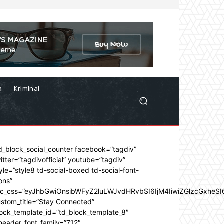
a
Kriminal
d_block_social_counter facebook=”tagdiv”
itter=”tagdivofficial” youtube=”tagdiv”
yle=”style8 td-social-boxed td-social-font-
ons”
dc_css=”eyJhbGwiOnsibWFyZ2luLWJvdHRvbSI6IjM4IiwiZGlzcGxhe
stom_title=”Stay Connected”
ock_template_id=”td_block_template_8″
header_font_family=”712″