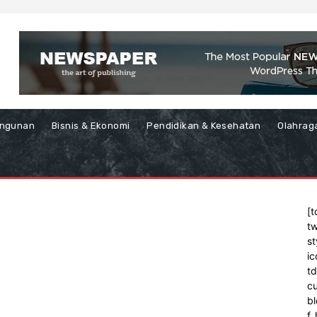
ngunan
Bisnis & Ekonomi
Pendidikan & Kesehatan
Olahrag
[t
tw
st
ic
t
cu
bl
f_