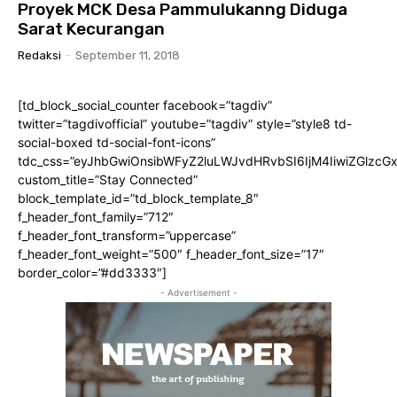
Proyek MCK Desa Pammulukanng Diduga
Sarat Kecurangan
Redaksi
-
September 11, 2018
[td_block_social_counter facebook=”tagdiv”
twitter=”tagdivofficial” youtube=”tagdiv” style=”style8 td-
social-boxed td-social-font-icons”
tdc_css=”eyJhbGwiOnsibWFyZ2luLWJvdHRvbSI6IjM4IiwiZGlz
custom_title=”Stay Connected”
block_template_id=”td_block_template_8″
f_header_font_family=”712″
f_header_font_transform=”uppercase”
f_header_font_weight=”500″ f_header_font_size=”17″
border_color=”#dd3333″]
- Advertisement -