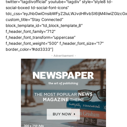
twitter=”tagdivofficial” youtube=”tagdiv” style=”style8 td-
social-boxed td-social-font-icons”
tdc_css=”eyJhbGwiOnsibWFyZ2luLWJvdHRvbSI6IjM4IiwiZGlz
custom_title=”Stay Connected”
block_template_id=”td_block_template_8″
f_header_font_family=”712″
f_header_font_transform=”uppercase”
f_header_font_weight=”500″ f_header_font_size=”17″
border_color=”#dd3333″]
- Advertisement -