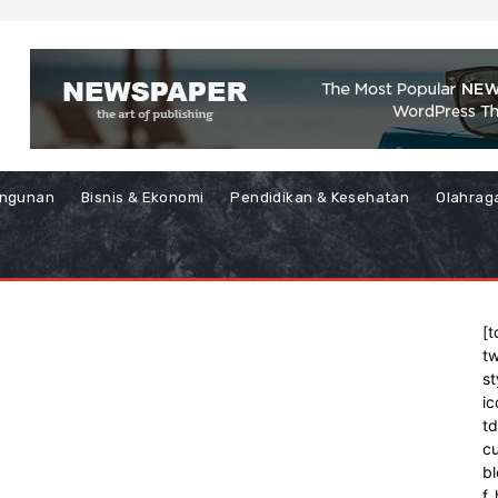
ngunan
Bisnis & Ekonomi
Pendidikan & Kesehatan
Olahrag
[t
tw
st
ic
t
cu
bl
f_