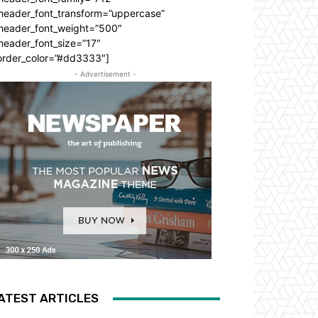
_header_font_transform=”uppercase”
_header_font_weight=”500″
header_font_size=”17″
order_color=”#dd3333″]
- Advertisement -
ATEST ARTICLES