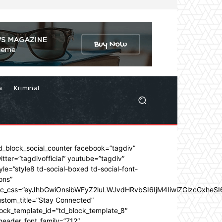
a
Kriminal
d_block_social_counter facebook=”tagdiv”
itter=”tagdivofficial” youtube=”tagdiv”
yle=”style8 td-social-boxed td-social-font-
ons”
dc_css=”eyJhbGwiOnsibWFyZ2luLWJvdHRvbSI6IjM4IiwiZGlzcGxhe
stom_title=”Stay Connected”
ock_template_id=”td_block_template_8″
header_font_family=”712″