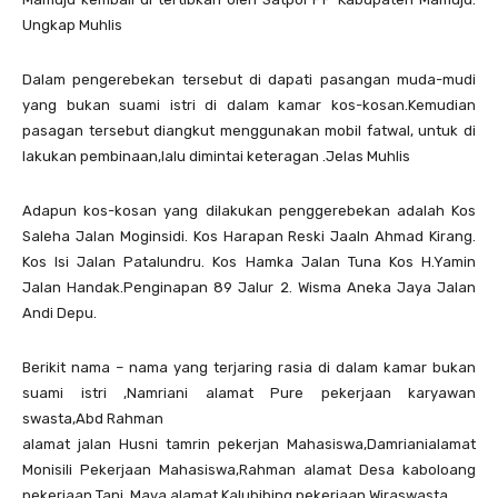
Ungkap Muhlis
Dalam pengerebekan tersebut di dapati pasangan muda-mudi
yang bukan suami istri di dalam kamar kos-kosan.Kemudian
pasagan tersebut diangkut menggunakan mobil fatwal, untuk di
lakukan pembinaan,lalu dimintai keteragan .Jelas Muhlis
Adapun kos-kosan yang dilakukan penggerebekan adalah Kos
Saleha Jalan Moginsidi. Kos Harapan Reski Jaaln Ahmad Kirang.
Kos Isi Jalan Patalundru. Kos Hamka Jalan Tuna Kos H.Yamin
Jalan Handak.Penginapan 89 Jalur 2. Wisma Aneka Jaya Jalan
Andi Depu.
Berikit nama – nama yang terjaring rasia di dalam kamar bukan
suami istri ,Namriani alamat Pure pekerjaan karyawan
swasta,Abd Rahman
alamat jalan Husni tamrin pekerjan Mahasiswa,Damrianialamat
Monisili Pekerjaan Mahasiswa,Rahman alamat Desa kaboloang
pekerjaan Tani, Maya alamat Kalubibing pekerjaan Wiraswasta