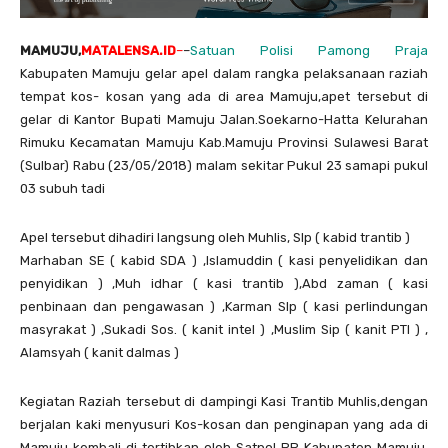
MAMUJU,
MATALENSA.ID
–
–
Satuan Polisi Pamong Praja
Kabupaten Mamuju gelar apel dalam rangka pelaksanaan raziah
tempat kos- kosan yang ada di area Mamuju,apet tersebut di
gelar di Kantor Bupati Mamuju Jalan.Soekarno-Hatta Kelurahan
Rimuku Kecamatan Mamuju Kab.Mamuju Provinsi Sulawesi Barat
(Sulbar) Rabu (23/05/2018) malam sekitar Pukul 23 samapi pukul
03 subuh tadi
Apel tersebut dihadiri langsung oleh Muhlis, SIp ( kabid trantib )
Marhaban SE ( kabid SDA ) ,Islamuddin ( kasi penyelidikan dan
penyidikan ) ,Muh idhar ( kasi trantib ),Abd zaman ( kasi
penbinaan dan pengawasan ) ,Karman SIp ( kasi perlindungan
masyrakat ) ,Sukadi Sos. ( kanit intel ) ,Muslim Sip ( kanit PTI ) ,
Alamsyah ( kanit dalmas )
Kegiatan Raziah tersebut di dampingi Kasi Trantib Muhlis,dengan
berjalan kaki menyusuri Kos-kosan dan penginapan yang ada di
Mamuju kembali di tertibkan oleh Satpol PP Kabupaten Mamuju.