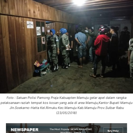
Foto : Satuan Polisi Pamong Praja Kabuapten Mamuju gelar apel dalam rangka
pelaksanaan raziah tempat kos kosan yang ada di area Mamuju,Kantor Bupati Mamuju
Jln.Soekarno-Hatta Kel.Rimuku Kec.Mamuju Kab.Mamuju Prov.Sulbar Rabu
(23/05/2018)