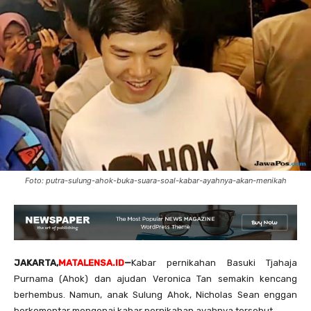
Foto: putra-sulung-ahok-buka-suara-soal-kabar-ayahnya-akan-menikah
JAKARTA,
MATALENSA.ID
—
Kabar pernikahan Basuki Tjahaja
Purnama (Ahok) dan ajudan Veronica Tan semakin kencang
berhembus. Namun, anak Sulung Ahok, Nicholas Sean enggan
berkomentar mengenai kabar pernikahan ayahnya tersebut.