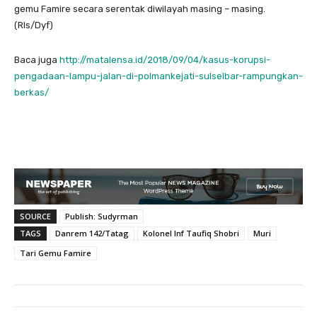
gemu Famire secara serentak diwilayah masing – masing.
(Rls/Dyf)
Baca juga
http://matalensa.id/2018/09/04/kasus-korupsi-
pengadaan-lampu-jalan-di-polmankejati-sulselbar-rampungkan-
berkas/
SOURCE
Publish: Sudyrman
TAGS
Danrem 142/Tatag
Kolonel Inf Taufiq Shobri
Muri
Tari Gemu Famire