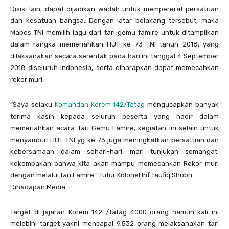
Disisi lain, dapat dijadikan wadah untuk mempererat persatuan
dan kesatuan bangsa. Dengan latar belakang tersebut, maka
Mabes TNI memilih lagu dari tari gemu famire untuk ditampilkan
dalam rangka memeriahkan HUT ke 73 TNI tahun 2018, yang
dilaksanakan secara serentak pada hari ini tanggal 4 September
2018 diseluruh Indonesia, serta diharapkan dapat memecahkan
rekor muri.
“Saya selaku
Komandan Korem 142/Tatag
mengucapkan banyak
terima kasih kepada seluruh peserta yang hadir dalam
memeriahkan acara Tari Gemu Famire, kegiatan ini selain untuk
menyambut HUT TNI yg ke-73 juga meningkatkan persatuan dan
kebersamaan dalam sehari-hari, mari tunjukan semangat,
kekompakan bahwa kita akan mampu memecahkan Rekor muri
dengan melalui tari Famire.” Tutur Kolonel Inf Taufiq Shobri.
Dihadapan Media
Target di jajaran Korem 142 /Tatag 4000 orang namun kali ini
melebihi target yakni mencapai 9.532 orang melaksanakan tari