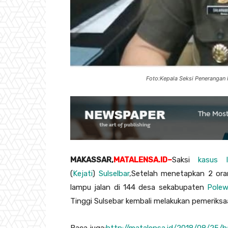
Foto:Kepala Seksi Penerangan 
MAKASSAR,
MATALENSA.ID–
Saksi
kasus 
(
Kejati
)
Sulselbar
,Setelah menetapkan 2 ora
lampu jalan di 144 desa sekabupaten
Polew
Tinggi Sulsebar kembali melakukan pemeriksa
Baca juga:
http://matalensa.id/2018/08/25