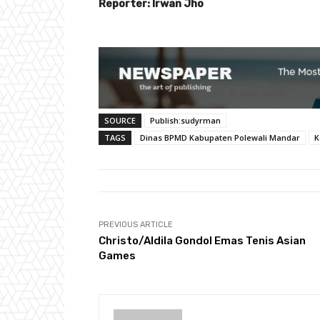
Reporter: Irwan Jho
SOURCE
Publish:sudyrman
TAGS
Dinas BPMD Kabupaten Polewali Mandar
K
PREVIOUS ARTICLE
Christo/Aldila Gondol Emas Tenis Asian
Games