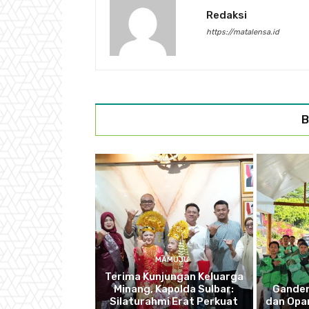
Redaksi
https://matalensa.id
B
MAMUJU
Terima Kunjungan Keluarga
Minang, Kapolda Sulbar:
Ganden
Silaturahmi Erat Perkuat
dan Opan