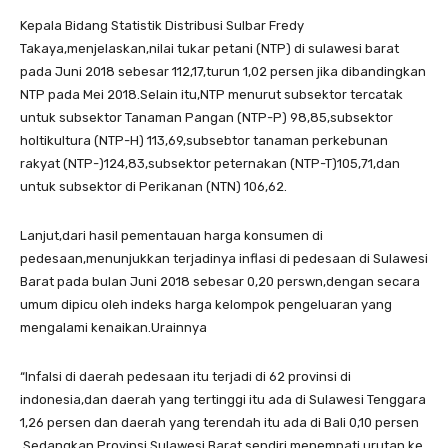
Kepala Bidang Statistik Distribusi Sulbar Fredy
Takaya,menjelaskan,nilai tukar petani (NTP) di sulawesi barat
pada Juni 2018 sebesar 112,17,turun 1,02 persen jika dibandingkan
NTP pada Mei 2018.Selain itu,NTP menurut subsektor tercatak
untuk subsektor Tanaman Pangan (NTP-P) 98,85,subsektor
holtikultura (NTP-H) 113,69,subsebtor tanaman perkebunan
rakyat (NTP-)124,83,subsektor peternakan (NTP-T)105,71,dan
untuk subsektor di Perikanan (NTN) 106,62.
Lanjut,dari hasil pementauan harga konsumen di
pedesaan,menunjukkan terjadinya inflasi di pedesaan di Sulawesi
Barat pada bulan Juni 2018 sebesar 0,20 perswn,dengan secara
umum dipicu oleh indeks harga kelompok pengeluaran yang
mengalami kenaikan.Urainnya
“Infalsi di daerah pedesaan itu terjadi di 62 provinsi di
indonesia,dan daerah yang tertinggi itu ada di Sulawesi Tenggara
1,26 persen dan daerah yang terendah itu ada di Bali 0,10 persen
.Sedangkan Provinsi Sulawesi Barat sendiri menempati urutan ke