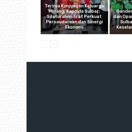
Terima Kunjungan Keluarga
Minang, Kapolda Sulbar:
Ganden
Silaturahmi Erat Perkuat
dan Opan
Persaudaraan dan Sinergi
Sulba
Ekonomi
Kesela