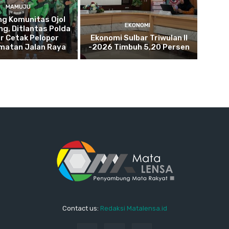
MAMUJU
g Komunitas Ojol
EKONOMI
g, Ditlantas Polda
r Cetak Pelopor
Ekonomi Sulbar Triwulan II
matan Jalan Raya
-2026 Timbuh 5,20 Persen
Contact us:
Redaksi Matalensa.id