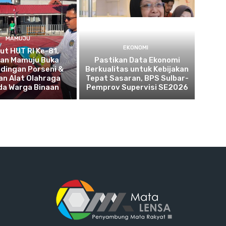
MAMUJU
EKONOMI
t HUT RI Ke-81,
tan Mamuju Buka
Pastikan Data Ekonomi
dingan Porseni &
Berkualitas untuk Kebijakan
an Alat Olahraga
Tepat Sasaran, BPS Sulbar-
da Warga Binaan
Pemprov Supervisi SE2026