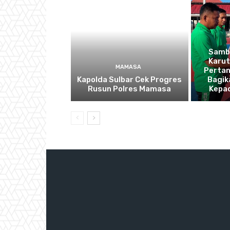
Sambu
Karu
MAMASA
Pertan
Kapolda Sulbar Cek Progres
Bagik
Rusun Polres Mamasa
Kepa