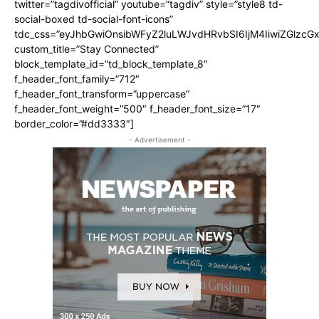
twitter=”tagdivofficial” youtube=”tagdiv” style=”style8 td-
social-boxed td-social-font-icons”
tdc_css=”eyJhbGwiOnsibWFyZ2luLWJvdHRvbSI6IjM4IiwiZGlz
custom_title=”Stay Connected”
block_template_id=”td_block_template_8″
f_header_font_family=”712″
f_header_font_transform=”uppercase”
f_header_font_weight=”500″ f_header_font_size=”17″
border_color=”#dd3333″]
- Advertisement -