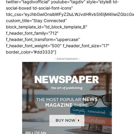
twitter=”tagdivofficial” youtube=”tagdiv” style=”style8 td-
social-boxed td-social-font-icons”
tdc_css=”eyJhbGwiOnsibWFyZ2luLWJvdHRvbSI6IjM4IiwiZGlz
custom_title=”Stay Connected”
block_template_id=”td_block_template_8″
f_header_font_family=”712″
f_header_font_transform=”uppercase”
f_header_font_weight=”500″ f_header_font_size=”17″
border_color=”#dd3333″]
- Advertisement -