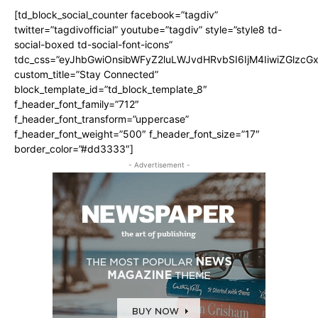
[td_block_social_counter facebook=”tagdiv”
twitter=”tagdivofficial” youtube=”tagdiv” style=”style8 td-
social-boxed td-social-font-icons”
tdc_css=”eyJhbGwiOnsibWFyZ2luLWJvdHRvbSI6IjM4IiwiZGlz
custom_title=”Stay Connected”
block_template_id=”td_block_template_8″
f_header_font_family=”712″
f_header_font_transform=”uppercase”
f_header_font_weight=”500″ f_header_font_size=”17″
border_color=”#dd3333″]
- Advertisement -