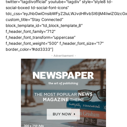
twitter=”tagdivofficial” youtube=”tagdiv” style=”style8 td-
social-boxed td-social-font-icons”
tdc_css=”eyJhbGwiOnsibWFyZ2luLWJvdHRvbSI6IjM4IiwiZGlz
custom_title=”Stay Connected”
block_template_id=”td_block_template_8″
f_header_font_family=”712″
f_header_font_transform=”uppercase”
f_header_font_weight=”500″ f_header_font_size=”17″
border_color=”#dd3333″]
- Advertisement -