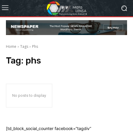
Home
Tags
Phs
Tag:
phs
No posts to display
[td_block_social_counter facebook=”tagdiv”