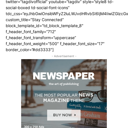
twitter=”tagdivofficial” youtube=”tagdiv” style=”style8 td-
social-boxed td-social-font-icons”
tdc_css=”eyJhbGwiOnsibWFyZ2luLWJvdHRvbSI6IjM4IiwiZGlz
custom_title=”Stay Connected”
block_template_id=”td_block_template_8″
f_header_font_family=”712″
f_header_font_transform=”uppercase”
f_header_font_weight=”500″ f_header_font_size=”17″
border_color=”#dd3333″]
- Advertisement -