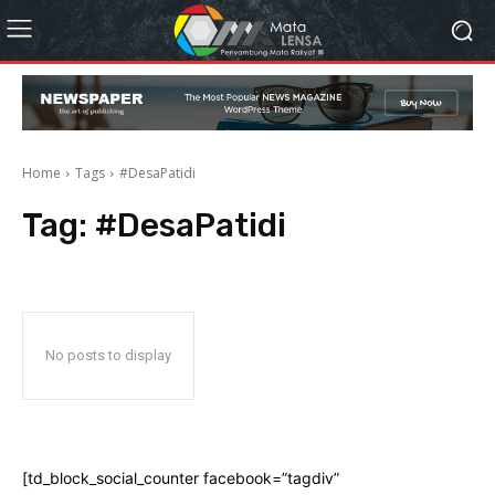
Home
Tags
#DesaPatidi
Tag:
#DesaPatidi
No posts to display
[td_block_social_counter facebook=”tagdiv”