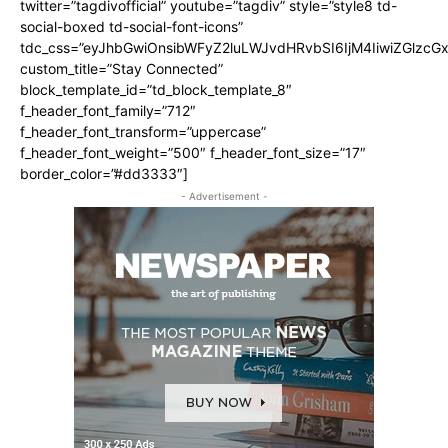
twitter=”tagdivofficial” youtube=”tagdiv” style=”style8 td-
social-boxed td-social-font-icons”
tdc_css=”eyJhbGwiOnsibWFyZ2luLWJvdHRvbSI6IjM4IiwiZGlz
custom_title=”Stay Connected”
block_template_id=”td_block_template_8″
f_header_font_family=”712″
f_header_font_transform=”uppercase”
f_header_font_weight=”500″ f_header_font_size=”17″
border_color=”#dd3333″]
- Advertisement -