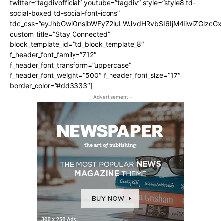
twitter=”tagdivofficial” youtube=”tagdiv” style=”style8 td-
social-boxed td-social-font-icons”
tdc_css=”eyJhbGwiOnsibWFyZ2luLWJvdHRvbSI6IjM4IiwiZGlz
custom_title=”Stay Connected”
block_template_id=”td_block_template_8″
f_header_font_family=”712″
f_header_font_transform=”uppercase”
f_header_font_weight=”500″ f_header_font_size=”17″
border_color=”#dd3333″]
- Advertisement -