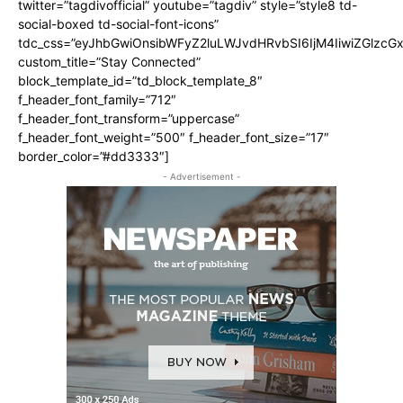
twitter=”tagdivofficial” youtube=”tagdiv” style=”style8 td-
social-boxed td-social-font-icons”
tdc_css=”eyJhbGwiOnsibWFyZ2luLWJvdHRvbSI6IjM4IiwiZGlz
custom_title=”Stay Connected”
block_template_id=”td_block_template_8″
f_header_font_family=”712″
f_header_font_transform=”uppercase”
f_header_font_weight=”500″ f_header_font_size=”17″
border_color=”#dd3333″]
- Advertisement -