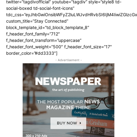
twitter=”tagdivofficial” youtube=”tagdiv” style=”style8 td-
social-boxed td-social-font-icons”
tdc_css=”eyJhbGwiOnsibWFyZ2luLWJvdHRvbSI6IjM4IiwiZGlz
custom_title=”Stay Connected”
block_template_id=”td_block_template_8″
f_header_font_family=”712″
f_header_font_transform=”uppercase”
f_header_font_weight=”500″ f_header_font_size=”17″
border_color=”#dd3333″]
- Advertisement -