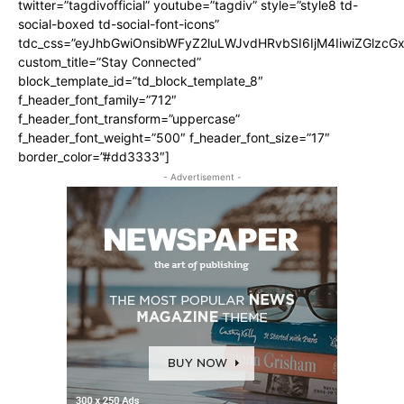
twitter=”tagdivofficial” youtube=”tagdiv” style=”style8 td-
social-boxed td-social-font-icons”
tdc_css=”eyJhbGwiOnsibWFyZ2luLWJvdHRvbSI6IjM4IiwiZGlz
custom_title=”Stay Connected”
block_template_id=”td_block_template_8″
f_header_font_family=”712″
f_header_font_transform=”uppercase”
f_header_font_weight=”500″ f_header_font_size=”17″
border_color=”#dd3333″]
- Advertisement -