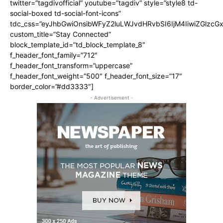
twitter=”tagdivofficial” youtube=”tagdiv” style=”style8 td-
social-boxed td-social-font-icons”
tdc_css=”eyJhbGwiOnsibWFyZ2luLWJvdHRvbSI6IjM4IiwiZGlz
custom_title=”Stay Connected”
block_template_id=”td_block_template_8″
f_header_font_family=”712″
f_header_font_transform=”uppercase”
f_header_font_weight=”500″ f_header_font_size=”17″
border_color=”#dd3333″]
- Advertisement -