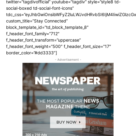
twitter=”tagdivofficial” youtube=”tagdiv” style=”style8 td-
social-boxed td-social-font-icons”
tdc_css=”eyJhbGwiOnsibWFyZ2luLWJvdHRvbSI6IjM4IiwiZGlz
custom_title=”Stay Connected”
block_template_id=”td_block_template_8″
f_header_font_family=”712″
f_header_font_transform=”uppercase”
f_header_font_weight=”500″ f_header_font_size=”17″
border_color=”#dd3333″]
- Advertisement -