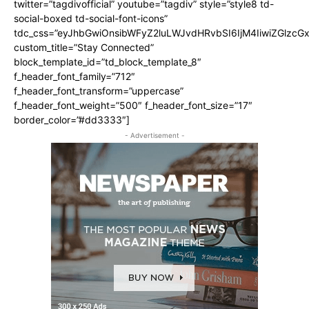
twitter=”tagdivofficial” youtube=”tagdiv” style=”style8 td-
social-boxed td-social-font-icons”
tdc_css=”eyJhbGwiOnsibWFyZ2luLWJvdHRvbSI6IjM4IiwiZGlz
custom_title=”Stay Connected”
block_template_id=”td_block_template_8″
f_header_font_family=”712″
f_header_font_transform=”uppercase”
f_header_font_weight=”500″ f_header_font_size=”17″
border_color=”#dd3333″]
- Advertisement -