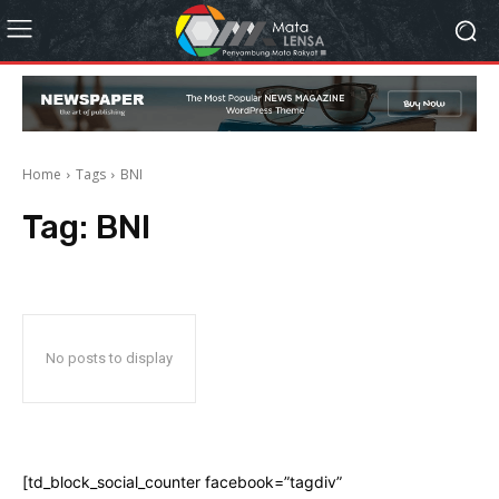
Home
Tags
BNI
Tag:
BNI
No posts to display
[td_block_social_counter facebook=”tagdiv”