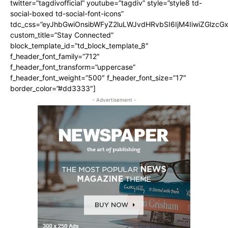
twitter=”tagdivofficial” youtube=”tagdiv” style=”style8 td-
social-boxed td-social-font-icons”
tdc_css=”eyJhbGwiOnsibWFyZ2luLWJvdHRvbSI6IjM4IiwiZGlz
custom_title=”Stay Connected”
block_template_id=”td_block_template_8″
f_header_font_family=”712″
f_header_font_transform=”uppercase”
f_header_font_weight=”500″ f_header_font_size=”17″
border_color=”#dd3333″]
- Advertisement -