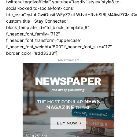
twitter=”tagdivofficial” youtube=”tagdiv” style=”style8 td-
social-boxed td-social-font-icons”
tdc_css=”eyJhbGwiOnsibWFyZ2luLWJvdHRvbSI6IjM4IiwiZGlz
custom_title=”Stay Connected”
block_template_id=”td_block_template_8″
f_header_font_family=”712″
f_header_font_transform=”uppercase”
f_header_font_weight=”500″ f_header_font_size=”17″
border_color=”#dd3333″]
- Advertisement -