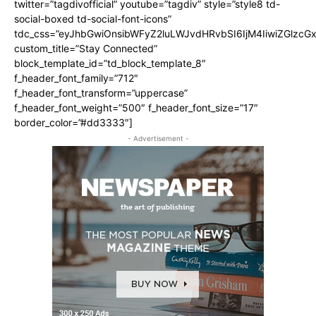
twitter=”tagdivofficial” youtube=”tagdiv” style=”style8 td-
social-boxed td-social-font-icons”
tdc_css=”eyJhbGwiOnsibWFyZ2luLWJvdHRvbSI6IjM4IiwiZGlz
custom_title=”Stay Connected”
block_template_id=”td_block_template_8″
f_header_font_family=”712″
f_header_font_transform=”uppercase”
f_header_font_weight=”500″ f_header_font_size=”17″
border_color=”#dd3333″]
- Advertisement -