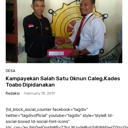
DESA
Kampayekan Salah Satu Oknun Caleg,Kades
Toabo Dipidanakan
Redaksi
-
February 18, 2019
[td_block_social_counter facebook=”tagdiv”
twitter=”tagdivofficial” youtube=”tagdiv” style=”style8 td-
social-boxed td-social-font-icons”
tdc_css=”eyJhbGwiOnsibWFyZ2luLWJvdHRvbSI6IjM4IiwiZGlz