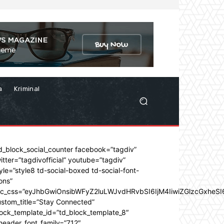
a
Kriminal
d_block_social_counter facebook=”tagdiv”
itter=”tagdivofficial” youtube=”tagdiv”
yle=”style8 td-social-boxed td-social-font-
ons”
dc_css=”eyJhbGwiOnsibWFyZ2luLWJvdHRvbSI6IjM4IiwiZGlzcGxhe
stom_title=”Stay Connected”
ock_template_id=”td_block_template_8″
header_font_family=”712″