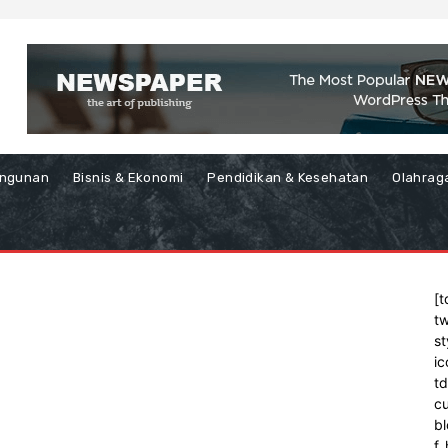
ngunan
Bisnis & Ekonomi
Pendidikan & Kesehatan
Olahrag
[t
tw
st
ic
t
cu
bl
f_