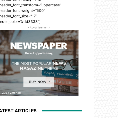
_header_font_transform=”uppercase”
_header_font_weight=”500″
header_font_size=”17″
order_color=”#dd3333″]
- Advertisement -
ATEST ARTICLES