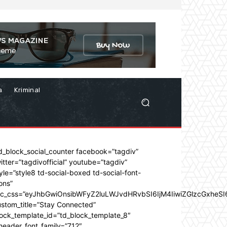
a
Kriminal
d_block_social_counter facebook=”tagdiv”
itter=”tagdivofficial” youtube=”tagdiv”
yle=”style8 td-social-boxed td-social-font-
ons”
dc_css=”eyJhbGwiOnsibWFyZ2luLWJvdHRvbSI6IjM4IiwiZGlzcGxhe
stom_title=”Stay Connected”
ock_template_id=”td_block_template_8″
header_font_family=”712″