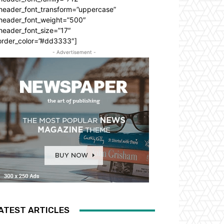
_header_font_transform=”uppercase”
_header_font_weight=”500″
header_font_size=”17″
order_color=”#dd3333″]
- Advertisement -
ATEST ARTICLES