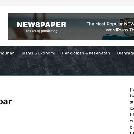
ngunan
Bisnis & Ekonomi
Pendidikan & Kesehatan
Olahrag
[t
tw
bar
st
ic
t
cu
bl
f_