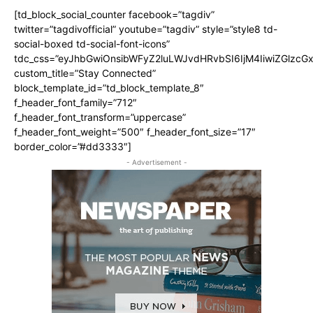
[td_block_social_counter facebook=”tagdiv”
twitter=”tagdivofficial” youtube=”tagdiv” style=”style8 td-
social-boxed td-social-font-icons”
tdc_css=”eyJhbGwiOnsibWFyZ2luLWJvdHRvbSI6IjM4IiwiZGlz
custom_title=”Stay Connected”
block_template_id=”td_block_template_8″
f_header_font_family=”712″
f_header_font_transform=”uppercase”
f_header_font_weight=”500″ f_header_font_size=”17″
border_color=”#dd3333″]
- Advertisement -