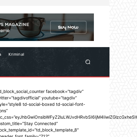
a
Kriminal
d_block_social_counter facebook=”tagdiv”
itter=”tagdivofficial” youtube=”tagdiv”
yle=”style8 td-social-boxed td-social-font-
ons”
dc_css=”eyJhbGwiOnsibWFyZ2luLWJvdHRvbSI6IjM4IiwiZGlzcGxhe
stom_title=”Stay Connected”
ock_template_id=”td_block_template_8″
header_font_family=”712″