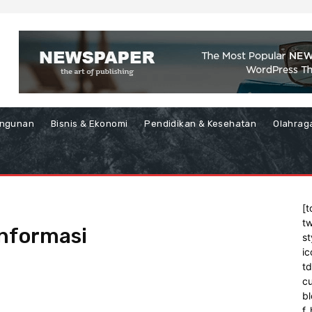
ngunan
Bisnis & Ekonomi
Pendidikan & Kesehatan
Olahrag
[t
tw
Informasi
st
ic
t
cu
bl
f_