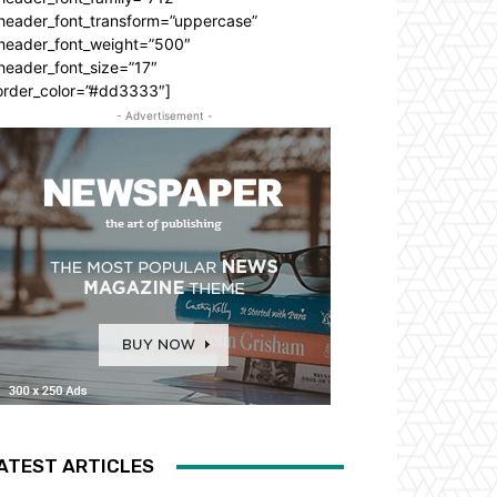
_header_font_transform=”uppercase”
_header_font_weight=”500″
header_font_size=”17″
order_color=”#dd3333″]
- Advertisement -
ATEST ARTICLES