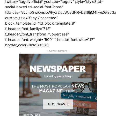
twitter=”tagdivofficial” youtube=”tagdiv” style=”style8 td-
social-boxed td-social-font-icons”
tdc_css=”eyJhbGwiOnsibWFyZ2luLWJvdHRvbSI6IjM4IiwiZGlz
custom_title=”Stay Connected”
block_template_id=”td_block_template_8″
f_header_font_family=”712″
f_header_font_transform=”uppercase”
f_header_font_weight=”500″ f_header_font_size=”17″
border_color=”#dd3333″]
- Advertisement -