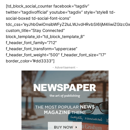
[td_block_social_counter facebook=”tagdiv”
twitter=”tagdivofficial” youtube=”tagdiv” style=”style8 td-
social-boxed td-social-font-icons”
tdc_css=”eyJhbGwiOnsibWFyZ2luLWJvdHRvbSI6IjM4IiwiZGlz
custom_title=”Stay Connected”
block_template_id=”td_block_template_8″
f_header_font_family=”712″
f_header_font_transform=”uppercase”
f_header_font_weight=”500″ f_header_font_size=”17″
border_color=”#dd3333″]
- Advertisement -