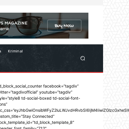
a
Kriminal
d_block_social_counter facebook=”tagdiv”
itter=”tagdivofficial” youtube=”tagdiv”
yle=”style8 td-social-boxed td-social-font-
ons”
dc_css=”eyJhbGwiOnsibWFyZ2luLWJvdHRvbSI6IjM4IiwiZGlzcGxhe
stom_title=”Stay Connected”
ock_template_id=”td_block_template_8″
header_font_family=”712″