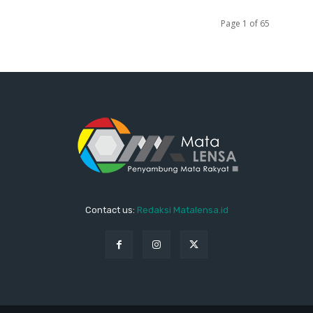
Page 1 of 65
Contact us:
Redaksi Matalensa.id