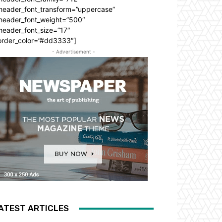
_header_font_transform=”uppercase”
_header_font_weight=”500″
header_font_size=”17″
order_color=”#dd3333″]
- Advertisement -
ATEST ARTICLES