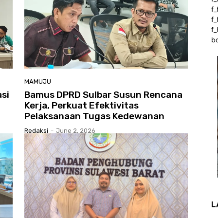
f
f
f_
b
MAMUJU
asi
Bamus DPRD Sulbar Susun Rencana
Kerja, Perkuat Efektivitas
Pelaksanaan Tugas Kedewanan
Redaksi
-
June 2, 2026
L