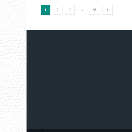
...
1
2
3
65