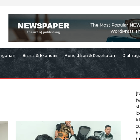
ngunan
Bisnis & Ekonomi
Pendidikan & Kesehatan
Olahrag
[t
tw
st
ic
t
cu
bl
f_