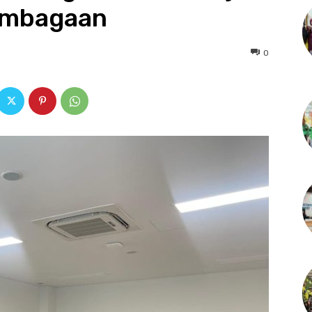
embagaan
0