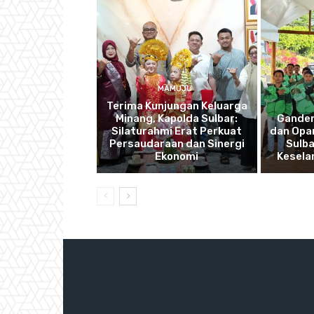
MAMUJU
Terima Kunjungan Keluarga
Minang, Kapolda Sulbar:
Ganden
Silaturahmi Erat Perkuat
dan Opan
Persaudaraan dan Sinergi
Sulba
Ekonomi
Kesela