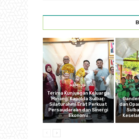
B
MAMUJU
Terima Kunjungan Keluarga
Minang, Kapolda Sulbar:
Ganden
Silaturahmi Erat Perkuat
dan Opan
Persaudaraan dan Sinergi
Sulba
Ekonomi
Kesela