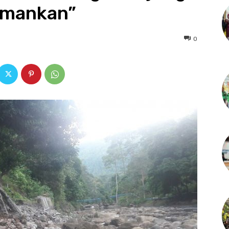
amankan”
0