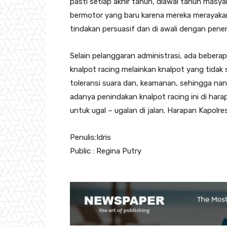
pasti setiap akhir tahun, diawal tahun masy
bermotor yang baru karena mereka merayakan t
tindakan persuasif dan di awali dengan pener
Selain pelanggaran administrasi, ada beberap
knalpot racing melainkan knalpot yang tidak
toleransi suara dan, keamanan, sehingga nant
adanya penindakan knalpot racing ini di har
untuk ugal – ugalan di jalan. Harapan Kapolre
Penulis:Idris
Public : Regina Putry