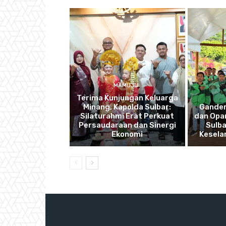
MAMUJU
Terima Kunjungan Keluarga
Minang, Kapolda Sulbar:
Ganden
Silaturahmi Erat Perkuat
dan Opan
Persaudaraan dan Sinergi
Sulba
Ekonomi
Kesela